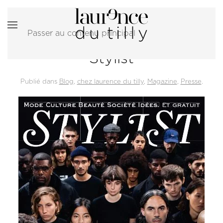
Passer au contenu principal
Stylist
Publié dans
Blog
,
chez laurence du tilly
,
Magazine
,
Presse
.