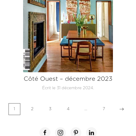
Côté Ouest – décembre 2023
Écrit le
31 décembre 2024
.
1
2
3
4
…
7