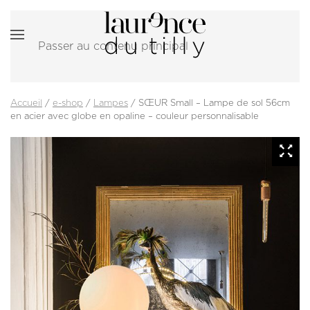
Passer au contenu principal
Accueil
/
e-shop
/
Lampes
/ SŒUR Small – Lampe de sol 56cm
en acier avec globe en opaline – couleur personnalisable