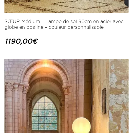
SŒUR Médium – Lampe de sol 90cm en acier avec
globe en opaline – couleur personnalisable
1190,00
€