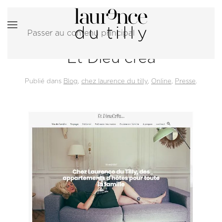
Passer au contenu principal
Et Dieu créa
Publié dans
Blog
,
chez laurence du tilly
,
Online
,
Presse
.