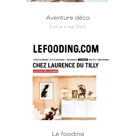
Aventure déco
Écrit le
4 mai 2020
.
Le fooding