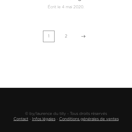
Écrit le
4 mai 2020
.
1
2
© by/laurence du tilly - Tous droits réservés
Contact
-
Infos légales
-
Conditions générales de ventes