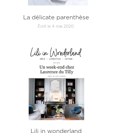
La délicate parenthèse
Écrit le
4 mai 2020
.
Lili in wonderland