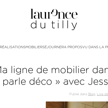
RÉALISATIONS
MOBILIER
SÉJOURNER
A PROPOS
VU DANS LA P
a ligne de mobilier dan
parle déco » avec Je
Publié dans
Blog
,
Live d