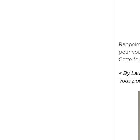
Rappelez
pour vou
Cette fo
« By Lau
vous pou