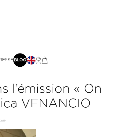
RESSE
s l’émission « On
ssica VENANCIO
éco
.