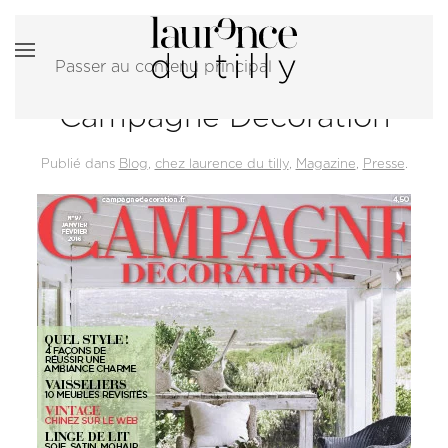
Passer au contenu principal
Campagne Décoration
Publié dans
Blog
,
chez laurence du tilly
,
Magazine
,
Presse
.